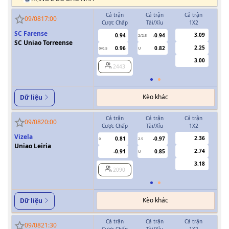
Cả trận
Cả trận
Cả trận
H
09/08
17:00
Cược Chấp
Tài/Xỉu
1X2
Cượ
SC Farense
3.09
0.94
-0.94
2/2.5
0
SC Uniao Torreense
2.25
0.96
0.82
0/0.5
U
3.00
2443
Kèo khác
Dữ liệu
Cả trận
Cả trận
Cả trận
H
09/08
20:00
Cược Chấp
Tài/Xỉu
1X2
Cượ
Vizela
2.36
0.81
-0.97
0
2.5
Uniao Leiria
2.74
-0.91
0.85
U
3.18
2090
Kèo khác
Dữ liệu
Cả trận
Cả trận
Cả trận
H
09/08
21:30
Cược Chấp
Tài/Xỉu
1X2
Cượ