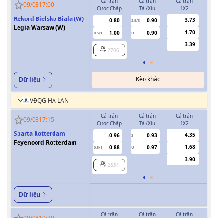
Cả trận
Cả trận
Cả trận
H
09/08
17:00
Cược Chấp
Tài/Xỉu
1X2
Cượ
Rekord Bielsko Biala (W)
3.73
0.80
0.90
2.5/3
Legia Warsaw (W)
1.70
1.00
0.90
0.5/1
U
0/0.5
3.39
2706
Kèo khác
Dữ liệu
VĐQG HÀ LAN
Cả trận
Cả trận
Cả trận
H
09/08
17:15
Cược Chấp
Tài/Xỉu
1X2
Cượ
Sparta Rotterdam
4.35
-0.96
0.93
3
Feyenoord Rotterdam
1.68
0.88
0.97
0.5/1
U
0/0.5
3.90
2851
Dữ liệu
Cả trận
Cả trận
Cả trận
H
09/08
19:30