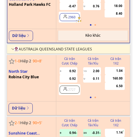
Holland Park Hawks FC
18.00
-0.47
0.76
U
8.40
2960
Kèo khác
Dữ liệu
AUSTRALIA QUEENSLAND STATE LEAGUES
Cả trận
Cả trận
Cả trận
1
-
0
Hiệp 2
90+8
'
Cược Chấp
Tài/Xỉu
1X2
Cư
1.04
North Star
0.92
2.00
0
1.5
Robina City Blue
160.00
0.92
0.11
U
6.50
2727
Dữ liệu
Cả trận
Cả trận
Cả trận
2
-
1
Hiệp 2
90+5
'
Cược Chấp
Tài/Xỉu
1X2
Cư
1.14
Sunshine Coast
0.94
-0.31
0
3.5