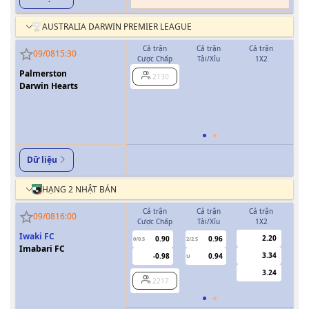
AUSTRALIA DARWIN PREMIER LEAGUE
Cả trận
Cả trận
Cả trận
H
09/08
15:30
Cược Chấp
Tài/Xỉu
1X2
Cượ
Palmerston
2130
Darwin Hearts
1
Dữ liệu
HẠNG 2 NHẬT BẢN
Cả trận
Cả trận
Cả trận
H
09/08
16:00
Cược Chấp
Tài/Xỉu
1X2
Cượ
Iwaki FC
2.20
0.90
0.96
0/0.5
2/2.5
Imabari FC
3.34
-0.98
0.94
U
3.24
2217