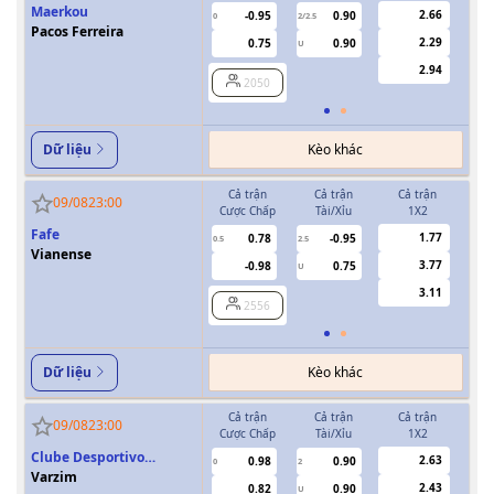
Maerkou
2.66
-0.95
0.90
0
2/2.5
0
Pacos Ferreira
2.29
0.75
0.90
U
2.94
2050
Kèo khác
Dữ liệu
Cả trận
Cả trận
Cả trận
H
09/08
23:00
Cược Chấp
Tài/Xỉu
1X2
Cượ
Fafe
1.77
0.78
-0.95
0.5
2.5
Vianense
3.77
-0.98
0.75
U
3.11
2556
Kèo khác
Dữ liệu
Cả trận
Cả trận
Cả trận
H
09/08
23:00
Cược Chấp
Tài/Xỉu
1X2
Cượ
Clube Desportivo
2.63
0.98
0.90
0
2
0
Trofense
Varzim
2.43
0.82
0.90
U