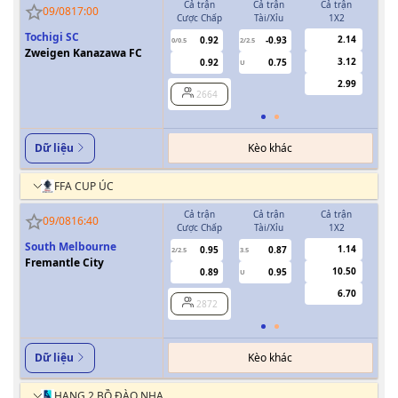
Cả trận
Cả trận
Cả trận
H
09/08
17:00
Cược Chấp
Tài/Xỉu
1X2
Cượ
Tochigi SC
2.14
0.92
-0.93
0/0.5
2/2.5
0
Zweigen Kanazawa FC
3.12
0.92
0.75
U
2.99
2664
Kèo khác
Dữ liệu
FFA CUP ÚC
Cả trận
Cả trận
Cả trận
H
09/08
16:40
Cược Chấp
Tài/Xỉu
1X2
Cượ
South Melbourne
1.14
0.95
0.87
2/2.5
3.5
Fremantle City
10.50
0.89
0.95
U
6.70
2872
Kèo khác
Dữ liệu
HẠNG 2 BỒ ĐÀO NHA