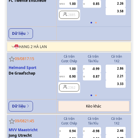
FC Twente Enschede
2.26
1.00
0.85
0/0.5
U
3.58
2885
Dữ liệu
HẠNG 2 HÀ LAN
Cả trận
Cả trận
Cả trận
H
09/08
17:15
Cược Chấp
Tài/Xỉu
1X2
Cượ
Helmond Sport
2.86
1.00
-0.99
3
De Graafschap
2.21
0.90
0.87
0/0.5
U
3.33
2362
Kèo khác
Dữ liệu
Cả trận
Cả trận
Cả trận
H
09/08
21:45
Cược Chấp
Tài/Xỉu
1X2
Cượ
MVV Maastricht
2.46
0.94
-0.98
0
3
0
Jong Utrecht