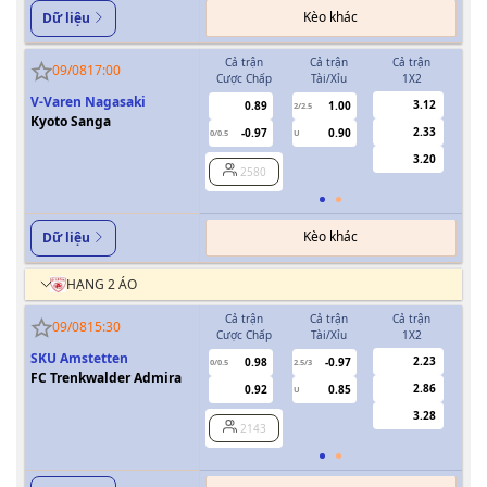
Kèo khác
Dữ liệu
Cả trận
Cả trận
Cả trận
H
09/08
17:00
Cược Chấp
Tài/Xỉu
1X2
Cượ
V-Varen Nagasaki
3.12
0.89
1.00
2/2.5
Kyoto Sanga
2.33
-0.97
0.90
0/0.5
U
3.20
2580
Kèo khác
Dữ liệu
HẠNG 2 ÁO
Cả trận
Cả trận
Cả trận
H
09/08
15:30
Cược Chấp
Tài/Xỉu
1X2
Cượ
SKU Amstetten
2.23
0.98
-0.97
0/0.5
2.5/3
FC Trenkwalder Admira
2.86
0.92
0.85
U
3.28
2143