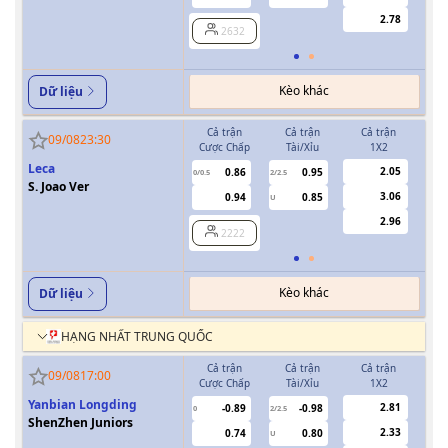
2.78
2632
Kèo khác
Dữ liệu
Cả trận
Cả trận
Cả trận
H
09/08
23:30
Cược Chấp
Tài/Xỉu
1X2
Cượ
Leca
2.05
0.86
0.95
0/0.5
2/2.5
S. Joao Ver
3.06
0.94
0.85
U
2.96
2222
Kèo khác
Dữ liệu
HẠNG NHẤT TRUNG QUỐC
Cả trận
Cả trận
Cả trận
H
09/08
17:00
Cược Chấp
Tài/Xỉu
1X2
Cượ
Yanbian Longding
2.81
-0.89
-0.98
0
2/2.5
ShenZhen Juniors
2.33
0.74
0.80
U