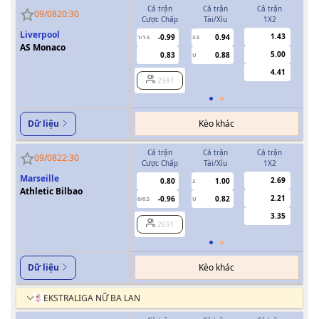
Cả trận
Cả trận
Cả trận
H
09/08
20:30
Cược Chấp
Tài/Xỉu
1X2
Cượ
Liverpool
1.43
-0.99
0.94
1/1.5
3.5
AS Monaco
5.00
0.83
0.88
U
4.41
2981
Kèo khác
Dữ liệu
Cả trận
Cả trận
Cả trận
H
09/08
22:30
Cược Chấp
Tài/Xỉu
1X2
Cượ
Marseille
2.69
0.80
1.00
3
Athletic Bilbao
2.21
-0.96
0.82
0/0.5
U
3.35
2691
Kèo khác
Dữ liệu
EKSTRALIGA NỮ BA LAN