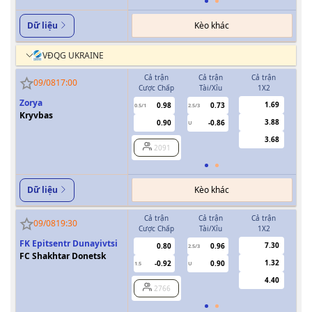
Kèo khác
Dữ liệu
VĐQG UKRAINE
Cả trận
Cả trận
Cả trận
H
09/08
17:00
Cược Chấp
Tài/Xỉu
1X2
Cượ
Zorya
1.69
0.98
0.73
0.5/1
2.5/3
Kryvbas
3.88
0.90
-0.86
U
3.68
2091
Kèo khác
Dữ liệu
Cả trận
Cả trận
Cả trận
H
09/08
19:30
Cược Chấp
Tài/Xỉu
1X2
Cượ
FK Epitsentr Dunayivtsi
7.30
0.80
0.96
2.5/3
FC Shakhtar Donetsk
1.32
-0.92
0.90
1.5
U
4.40
2766